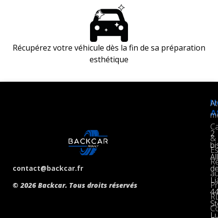
Récupérez votre véhicule dès la fin de sa préparation
esthétique
N
At
A
m
Ca
2
&
bi
Es
Al
R
d
contact@backcar.fr
a
Li
P
© 2026 Backcar. Tous droits réservés
4
R
St
Co
L